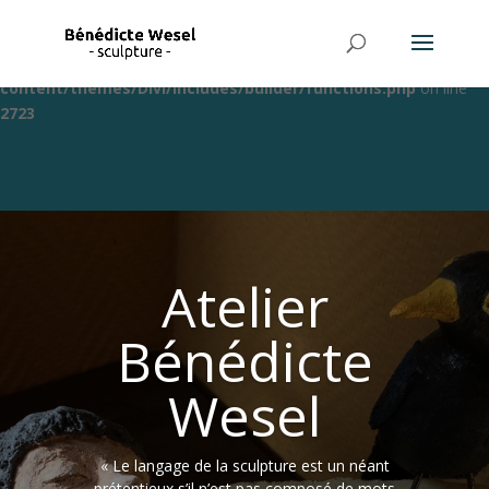
Warning
: Trying to access array offset on value of type bool in
/home/clients/f1ab7af1ffddfde9d40c6598f717fe09/web/wp-
content/themes/Divi/includes/builder/functions.php
on line
2723
Atelier
Bénédicte
Wesel
« Le langage de la sculpture est un néant
prétentieux s’il n’est pas composé de mots