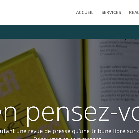
e/clients/f1ab7af1ffddfde9d40c6598f717fe09/web/wp-content
ACCUEIL
SERVICES
REA
n pensez-v
autant une revue de presse qu’une tribune libre sur d