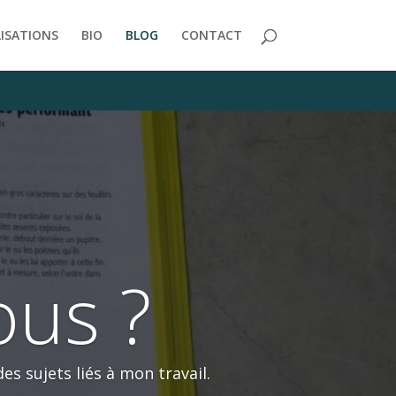
/themes/Divi/includes/builder/functions.php
on line
2723
LISATIONS
BIO
BLOG
CONTACT
ous ?
es sujets liés à mon travail.