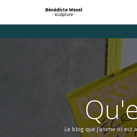
Warning
: Trying to access array offset on value of type bool in
/hom
Qu'e
Le blog que j’anime ici est 